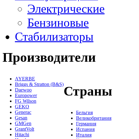
Электрические
Бензиновые
Стабилизаторы
Производители
AYERBE
Briggs & Stratton (B&S)
Страны
Daewoo
Europower
FG Wilson
GEKO
Generac
Бельгия
Gesan
Великобритания
GMGen
Германия
GrantVolt
Испания
Hitachi
Италия