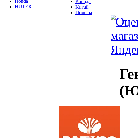
Honda
Канада
HUTER
Китай
Польша
Ге
(Ю